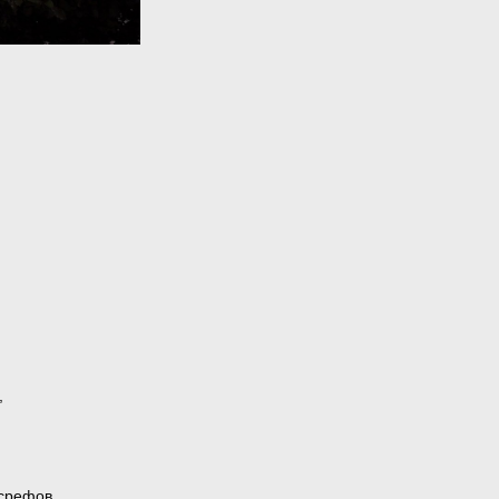
,
ксрефов