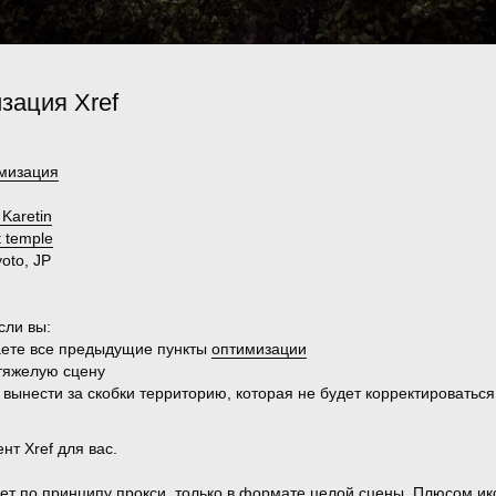
зация Xref
мизация
 Karetin
t temple
oto, JP
сли вы:
ете все предыдущие пункты
оптимизации
тяжелую сцену
 вынести за скобки территорию, которая не будет корректироваться
ент
Xref
для вас.
ает по принципу
прокси
, только в формате целой сцены. Плюсом и