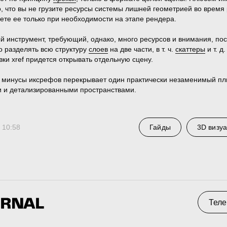
о, что вы не грузите ресурсы системы лишней геометрией во время
ете ее только при необходимости на этапе рендера.
й инструмент, требующий, однако, много ресурсов и внимания, пос
 разделять всю структуру
слоев
на две части, в т. ч.
скаттеры
и т. д
вки xref придется открывать отдельную сцену.
 минусы иксрефов перекрывает один практически незаменимый пл
 и детализированными пространствами.
Телеграм
С
 10:58
Гайды
3D визу
 0794