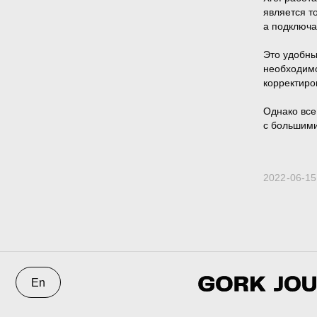
является т
а подключа
Это удобны
необходимо
корректиро
Однако все
с большими
En
2022-06-15
3D@GORK.ME
+7 925 243