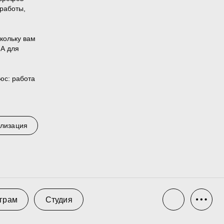
 работы,
кольку вам
. А для
юс: работа
тудия
ализация
Реклама