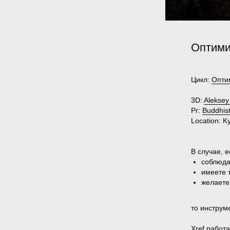
Оптими
Цикл:
Опти
3D:
Aleksey
Pr:
Buddhis
Location:
Ky
В случае, е
соблюда
имеете 
желаете
то инструм
Xref работ