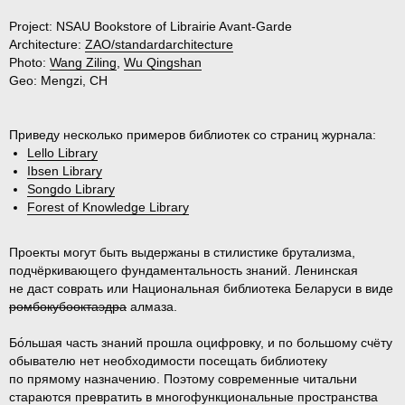
Project:
NSAU Bookstore of Librairie Avant-Garde
Architecture:
ZAO/standardarchitecture
Photo:
Wang Ziling
,
Wu Qingshan
Geo:
Mengzi, CH
Приведу несколько примеров библиотек со страниц журнала:
Lello Library
Ibsen Library
Songdo Library
Forest of Knowledge Library
Проекты могут быть выдержаны в стилистике брутализма,
подчёркивающего фундаментальность знаний. Ленинская
не даст соврать или Национальная библиотека Беларуси в виде
ромбокубооктаэдра
алмаза.
Бо́льшая часть знаний прошла оцифровку, и по большому счёту
обывателю нет необходимости посещать библиотеку
по прямому назначению. Поэтому современные читальни
стараются превратить в многофункциональные пространства