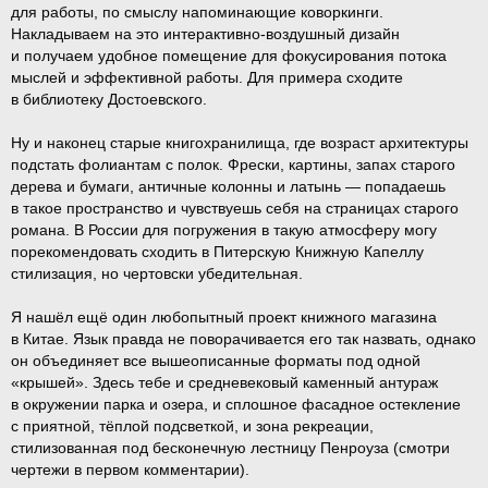
для работы, по смыслу напоминающие коворкинги.
Накладываем на это интерактивно-воздушный дизайн
и получаем удобное помещение для фокусирования потока
мыслей и эффективной работы. Для примера сходите
в библиотеку Достоевского.
Ну и наконец старые книгохранилища, где возраст архитектуры
подстать фолиантам с полок. Фрески, картины, запах старого
дерева и бумаги, античные колонны и латынь — попадаешь
в такое пространство и чувствуешь себя на страницах старого
романа. В России для погружения в такую атмосферу могу
порекомендовать сходить в Питерскую Книжную Капеллу
стилизация, но чертовски убедительная.
Я нашёл ещё один любопытный проект книжного магазина
в Китае. Язык правда не поворачивается его так назвать, однако
он объединяет все вышеописанные форматы под одной
«крышей». Здесь тебе и средневековый каменный антураж
в окружении парка и озера, и сплошное фасадное остекление
с приятной, тёплой подсветкой, и зона рекреации,
стилизованная под бесконечную лестницу Пенроуза (смотри
чертежи в первом комментарии).