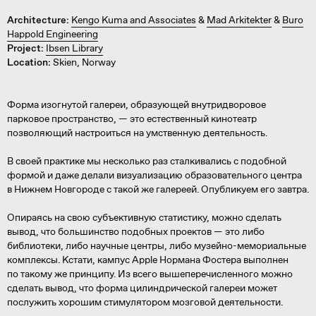
Architecture:
Kengo Kuma and Associates
&
Mad Arkitekter
&
Buro
Happold Engineering
Project:
Ibsen Library
Location:
Skien, Norway
Форма изогнутой галереи, образующей внутридворовое
парковое пространство, — это естественный кинотеатр
позволяющий настроиться на умственную деятельность.
В своей практике мы несколько раз сталкивались с подобной
формой и даже делали визуализацию образовательного центра
в Нижнем Новгороде с такой же галереей. Опубликуем его завтра.
Опираясь на свою субъективную статистику, можно сделать
вывод, что большинство подобных проектов — это либо
библиотеки, либо научные центры, либо музейно-мемориальные
комплексы. Кстати, кампус Apple Нормана Фостера выполнен
по такому же принципу. Из всего вышеперечисленного можно
сделать вывод, что форма цилиндрической галереи может
послужить хорошим стимулятором мозговой деятельности.