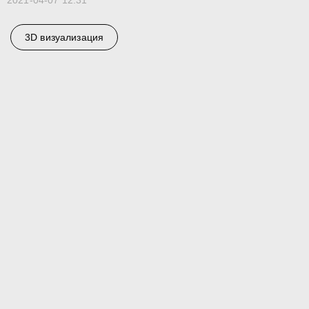
2021-04-07 12:31
3D визуализация
En
Телеграм
Студия
3D@GORK.ME
+7 925 243 0794