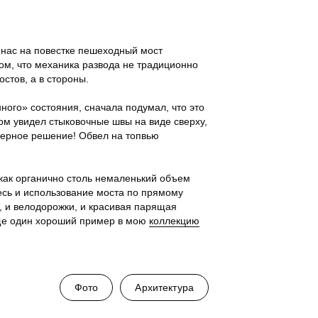
у нас на повестке пешеходный мост
том, что механика развода не традиционно
стов, а в стороны.
нного» состояния, сначала подумал, что это
том увидел стыковочные швы на виде сверху,
нерное решение! Обвел на топвью
как органично столь немаленький объем
есь и использование моста по прямому
, и велодорожки, и красивая парящая
еще один хороший пример в мою
коллекцию
Фото
Архитектура