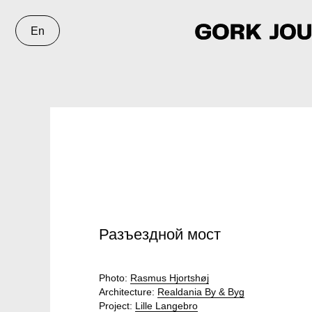
En
Разъездной мост
Photo:
Rasmus Hjortshøj
Architecture:
Realdania By & Byg
Project:
Lille Langebro