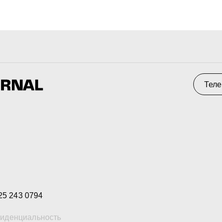
Телеграм
С
 0794
альность