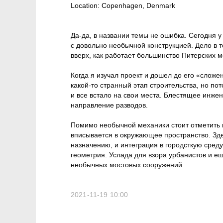
Location:
Copenhagen, Denmark
Да-да, в названии темы не ошибка. Сегодня 
с довольно необычной конструкцией. Дело в 
вверх, как работает большинство Питерских мо
Когда я изучал проект и дошел до его «сложе
какой-то странный этап строительства, но по
и все встало на свои места. Блестящее инже
направление разводов.
Помимо необычной механики стоит отметить 
вписывается в окружающее пространство. Зд
назначению, и интеграция в городсткую среду
геометрия. Услада для взора урбанистов и 
необычных мостовых сооружений.
2021-11-19 10:00