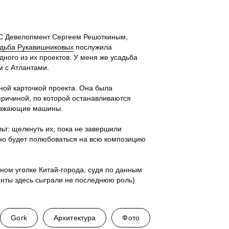
МС Девелопмент Сергеем Решоткиным,
дьба Рукавишниковых
послужила
ного из их проектов. У меня же усадьба
м с Атлантами.
ной карточкой проекта. Она была
причиной, по которой останавливаются
езжающие машины.
ьт: щелкнуть их, пока не завершили
жно будет полюбоваться на всю композицию
ном уголке Китай-города, судя по данным
ланты здесь сыграли не последнюю роль)
Gork
Архитектура
Фото
Телеграм
С