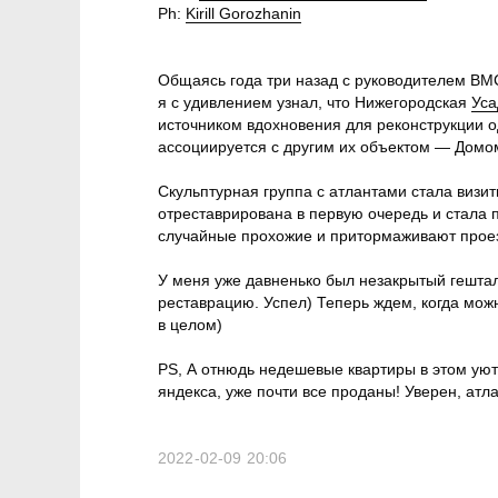
Ph:
Kirill Gorozhanin
Общаясь года три назад с руководителем В
я с удивлением узнал, что Нижегородская
Уса
источником вдохновения для реконструкции од
ассоциируется с другим их объектом — Домо
Скульптурная группа с атлантами стала визит
отреставрирована в первую очередь и стала 
случайные прохожие и притормаживают про
У меня уже давненько был незакрытый гештал
реставрацию. Успел) Теперь ждем, когда мо
в целом)
PS, А отнюдь недешевые квартиры в этом уют
яндекса, уже почти все проданы! Уверен, ат
2022-02-09 20:06
En