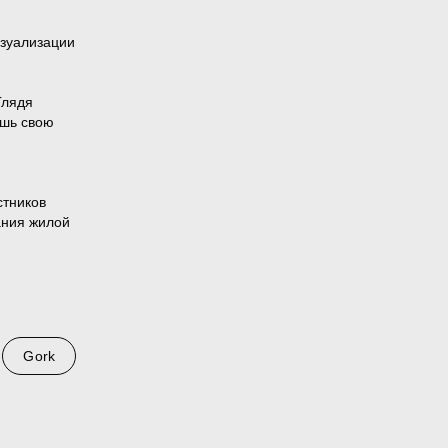
изуализации
Глядя
ешь свою
стников
ания жилой
тудия
Gork