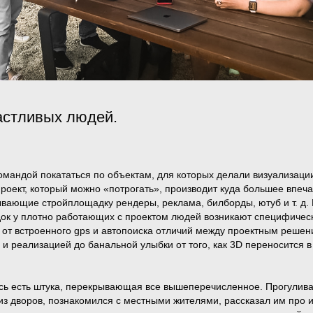
астливых людей.
омандой покататься по объектам, для которых делали визуализаци
роект, который можно «потрогать», производит куда большее впеча
вающие стройплощадку рендеры, реклама, билборды, ютуб и т. д.
док у плотно работающих с проектом людей возникают специфичес
от встроенного gps и автопоиска отличий между проектным реше
 и реализацией до банальной улыбки от того, как 3D переносится 
сь есть штука, перекрывающая все вышеперечисленное. Прогулив
из дворов, познакомился с местными жителями, рассказал им про 