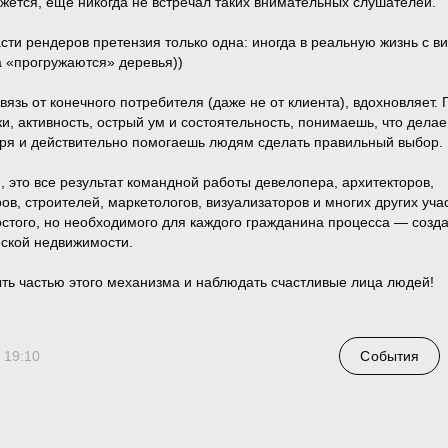
ажется, еще никогда не встречал таких внимательных слушателей.
части рендеров претензия только одна: иногда в реальную жизнь с в
а «прогружаются» деревья))
вязь от конечного потребителя (даже не от клиента), вдохновляет. 
ки, активность, острый ум и состоятельность, понимаешь, что дела
зря и действительно помогаешь людям сделать правильный выбор.
, это все результат командной работы девелопера, архитекторов,
ров, строителей, маркетологов, визуализаторов и многих других уча
остого, но необходимого для каждого гражданина процесса — созд
ской недвижимости.
ть частью этого механизма и наблюдать счастливые лица людей!
Телеграм
С
 19:10
События