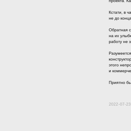
проекта. К
Кстати, в 
не до конц
Обратная с
на их улыб
работу не 
Разумеется
конструкто
этого непр
и коммерче
Приятно бы
En
2022-07-23