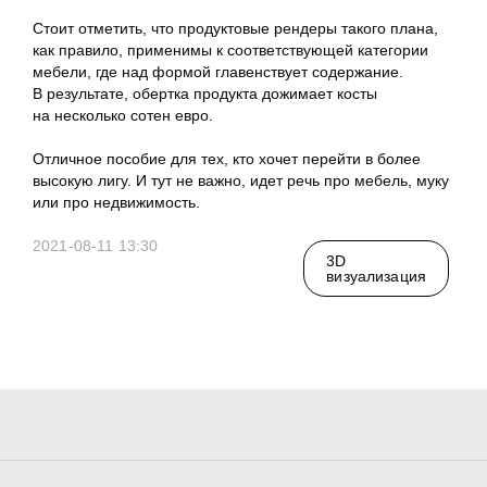
Стоит отметить, что продуктовые рендеры такого плана,
как правило, применимы к соответствующей категории
мебели, где над формой главенствует содержание.
En
В результате, обертка продукта дожимает косты
на несколько сотен евро.
Телеграм
Студия
Отличное пособие для тех, кто хочет перейти в более
высокую лигу. И тут не важно, идет речь про мебель, муку
или про недвижимость.
2021-08-11 13:30
3D@GORK.ME
+7 925 243 0794
3D
визуализация
Конфиденциальность
Реклама
© 2025 GORK