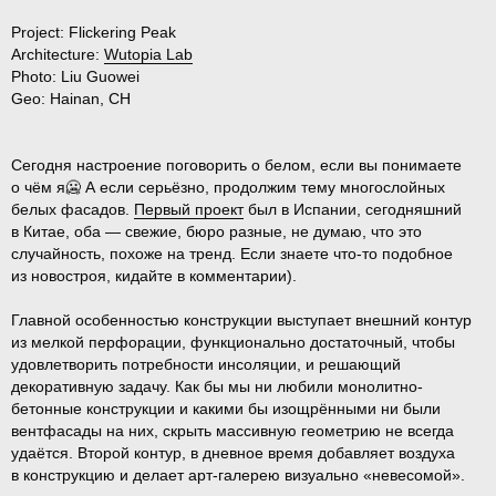
Project:
Flickering Peak
Architecture:
Wutopia Lab
Photo:
Liu Guowei
Geo:
Hainan, CH
Сегодня настроение поговорить о белом, если вы понимаете
о чём я🥶 А если серьёзно, продолжим тему многослойных
белых фасадов.
Первый проект
был в Испании, сегодняшний
в Китае, оба — свежие, бюро разные, не думаю, что это
случайность, похоже на тренд. Если знаете что-то подобное
из новостроя, кидайте в комментарии).
Главной особенностью конструкции выступает внешний контур
из мелкой перфорации, функционально достаточный, чтобы
удовлетворить потребности инсоляции, и решающий
декоративную задачу. Как бы мы ни любили монолитно-
бетонные конструкции и какими бы изощрёнными ни были
вентфасады на них, скрыть массивную геометрию не всегда
удаётся. Второй контур, в дневное время добавляет воздуха
в конструкцию и делает арт-галерею визуально «невесомой».