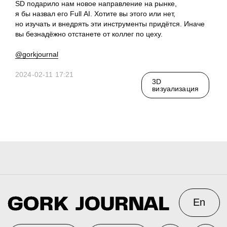
SD подарило нам новое направление на рынке,
я бы назвал его Full AI. Хотите вы этого или нет,
3D@GORK.ME
+7 925 243 0794
но изучать и внедрять эти инструменты придётся. Иначе
вы безнадёжно отстанете от коллег по цеху.
@gorkjournal
2024-02-11 17:21
Конфиденциальность
3D
визуализация
Реклама
© 2025 GORK