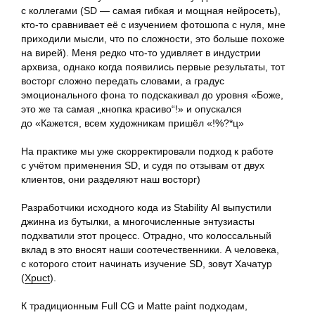
с коллегами (SD — самая гибкая и мощная нейросеть),
кто-то сравнивает её с изучением фотошопа с нуля, мне
приходили мысли, что по сложности, это больше похоже
на вирей). Меня редко что-то удивляет в индустрии
архвиза, однако когда появились первые результаты, тот
восторг сложно передать словами, а градус
эмоционального фона то подскакивал до уровня «Боже,
это же та самая „кнопка красиво“!» и опускался
до «Кажется, всем художникам пришёл «!%?*ц»
На практике мы уже скорректировали подход к работе
с учётом применения SD, и судя по отзывам от двух
клиентов, они разделяют наш восторг)
Разработчики исходного кода из Stability AI выпустили
джинна из бутылки, а многочисленные энтузиасты
подхватили этот процесс. Отрадно, что колоссальный
En
вклад в это вносят наши соотечественники. А человека,
с которого стоит начинать изучение SD, зовут Хачатур
(
Хpuct
).
Телеграм
Студия
К традиционным Full CG и Matte paint подходам,