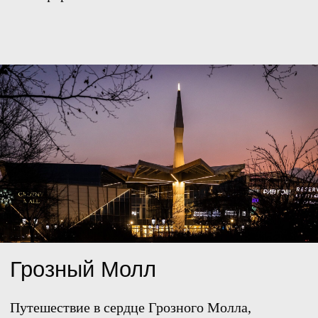
Вальтера Гропиуса
История дома Вальтера Гропиуса, отражающая
традиции Баухауса и его жизнь после переезда
в США.