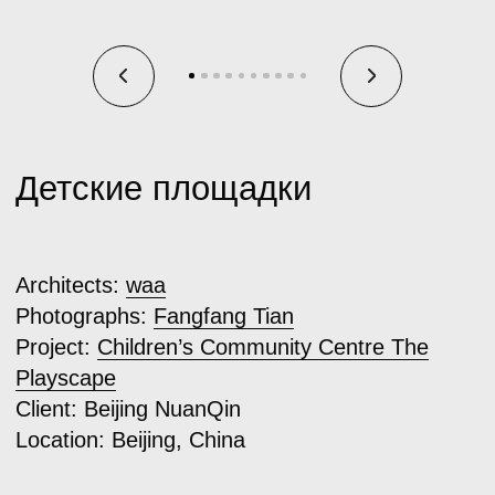
Architects:
waa
Photographs:
Fangfang Tian
Project:
Children’s Community Centre The
Playscape
Client:
Beijing NuanQin
Location:
Beijing, China
Наше короткое внутренее обозначение
в слоях для таких объектов называется
«pg» (play ground)
Чем примечательны данные зоны?
Во-первых, хочется отметить, что
за последние 4−5 лет был резкий скачок
в качественном подходе к проектированию
детских игровых зон, и их стало интересно
изучать не только детям, но и взрослым.
По регламентам проектирования жилого