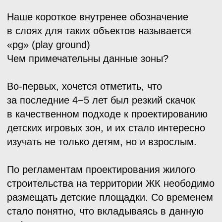
строительства на территории ЖК неободимо
размещать детские площадки. Со временем
стало понятно, что вкладываясь в данную
инфраструктуру, можно получить жирное
конкурентное преимущество. Это как
минимум. А как максимум — подчеркнуть
архитектуру и сделать пространство
функциональным и эстетически приятным.
По проекту хочется вставить ремарку: пока
все делают лофтовое жилье и офисы
из бывших заводов, китайцы делают из них
пространство для своих детей. Китай, что
тут скажешь)
02 июня 2021
Фото
Архитектура