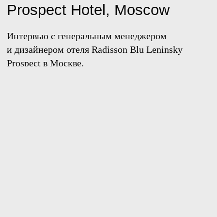
En
Телеграм
Студия
3D@GORK.ME
+7 925 243 0794
Конфиденциальность