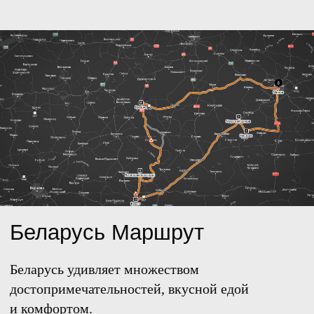
Radisson Blu Leninsky
Prospect Hotel, Moscow
Интервью с генеральным менеджером
и дизайнером отеля Radisson Blu Leninsky
Prospect в Москве.
Традиции Баухауса в доме