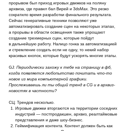
прорывом был приход игровых движков на поляну
архвиза, где правил бал Вирей и 3dsMax. Это резко
сократило время разработки финального результата.
Сейчас генеративные техники позволяют уже
автоматизировать создание сцен на некоторых этапах,
а прорывы в области освещения также упрощают
создание трехмерных сцен, которые пойдут
в дальнейшую работу. Налицо гонка за автоматизацией
и стремление создать если не одну, то некий набор
красивых кнопок, которые будут ускорять многие этапы.
GJ
:
Периодически захожу к тебе на страницу в фб,
когда появляется любопытство почитать что-то
новое из мира компьютерной графики.
Прослеживаешь ли ты общий тренд в CG и в архвиз-
новостях в частности?
CЦ
: Трендов несколько.
Игровые движки вторгаются на территории соседних
индустрий — постпродакшен, архвиз, реалтаймовые
представления и даже шоу-бизнес.
Геймификация контента. Контент должен быть как