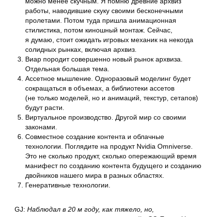
можно менее скучным. Я помню древние архвиз
работы, наводившие скуку своими бесконечными
пролетами. Потом туда пришла анимационная
En
стилистика, потом киношный монтаж. Сейчас,
я думаю, стоит ожидать игровых механик на некогда
Телеграм
Студия
солидных рынках, включая архвиз.
Виар породит совершенно новый рынок архвиза.
Отдельная большая тема.
Ассетное мышление. Одноразовый моделинг будет
сокращаться в объемах, а библиотеки ассетов
3D@GORK.ME
+7 925 243 0794
(не только моделей, но и анимаций, текстур, сетапов)
будут расти.
Виртуальное производство. Другой мир со своими
законами.
Совместное создание контента и облачные
Конфиденциальность
технологии. Поглядите на продукт Nvidia Omniverse.
Это не сколько продукт, сколько опережающий время
Реклама
© 2025 GORK
манифест по созданию контента будущего и созданию
двойников нашего мира в разных областях.
Генеративные технологии.
GJ
:
Наблюдал в 20 м году, как тяжело, но,