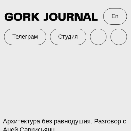
En
Телеграм
Студия
Архитектура без равнодушия. Разговор с
Аней Саркисьянц