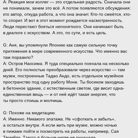
A:
Реакция мои коллег — это отдельная радость. Сначала они
не понимали, зачем это всё. А потом появляются обсуждения:
кто автор, откуда работа, а что она значит. Кто-то смеётся, кто-
то спорит. И вот в этот момент рождается насмотренность.
Люди перестают бояться непонятного. Они начинают быть
в диалоге с искусством. А это, по сути, и есть цель.
G:
Аня, вы упомянули Японию как самую сильную точку
притяжения в мире современного искусства. Что именно вас
там поразило?
A:
Остров Наосима. Я туда специально поехала на несколько
дней. Его полностью преобразовали через искусство — там
музеи, построенные Тадао Андо, есть отдельное музейное
пространство под одну работу Моне. Ты босиком заходишь
в бетонное здание, с естественным светом, где висит одна-
единственная вещь — и от неё идёт такая энергия, что
ты просто стоишь и молчишь.
G:
Похоже на медитацию.
A:
Именно. Никакого эпатажа. Не «сфоткать и забыть»,
а остаться внутри. А если жить при музее, можно ночью
в пижаме пойти и посмотреть на работы, например, Сая
Твомбли. Такого я больше нигде не ощущала.