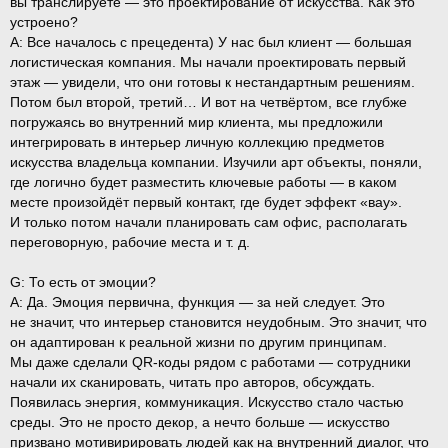
вы транслируете — это проектирование от искусства. Как это
устроено?
A:
Все началось с прецедента) У нас был клиент — большая
логистическая компания. Мы начали проектировать первый
этаж — увидели, что они готовы к нестандартным решениям.
Потом был второй, третий… И вот на четвёртом, все глубже
погружаясь во внутренний мир клиента, мы предложили
интегрировать в интерьер личную коллекцию предметов
искусства владельца компании. Изучили арт объекты, поняли,
где логично будет разместить ключевые работы — в каком
месте произойдёт первый контакт, где будет эффект «вау».
И только потом начали планировать сам офис, располагать
переговорную, рабочие места и т. д.
G:
То есть от эмоции?
A:
Да. Эмоция первична, функция — за ней следует. Это
не значит, что интерьер становится неудобным. Это значит, что
он адаптирован к реальной жизни по другим принципам.
Мы даже сделали QR-коды рядом с работами — сотрудники
начали их сканировать, читать про авторов, обсуждать.
Появилась энергия, коммуникация. Искусство стало частью
среды. Это не просто декор, а нечто больше — искусство
призвано мотивирировать людей как на внутренний диалог, что