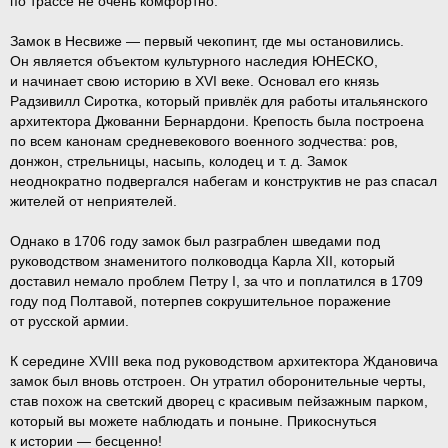
по трассе не очень комфортно.
Замок в Несвиже — первый чекопинт, где мы остановились.
Он является объектом культурного наследия ЮНЕСКО,
и начинает свою историю в XVI веке. Основал его князь
Радзивилл Сиротка, который привлёк для работы итальянского
архитектора Джованни Бернардони. Крепость была построена
по всем канонам средневекового военного зодчества: ров,
донжон, стрельницы, насыпь, колодец и т. д. Замок
неоднократно подвергался набегам и конструктив не раз спасал
жителей от неприятелей.
Однако в 1706 году замок был разграблен шведами под
руководством знаменитого полководца Карла XII, который
доставил немало проблем Петру I, за что и поплатился в 1709
году под Полтавой, потерпев сокрушительное поражение
от русской армии.
К середине XVIII века под руководством архитектора Ждановича
замок был вновь отстроен. Он утратил оборонительные черты,
став похож на светский дворец с красивым пейзажным парком,
который вы можете наблюдать и поныне. Прикоснуться
к истории — бесценно!