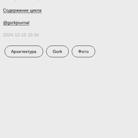
Содержание цикла
@gorkjournal
2024-12-10 15:34
Архитектура
Gork
Фото
En
Телеграм
Студия