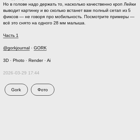
Но в голове надо держать то, насколько качественно кроп Лейки
выводит картинку и во сколько встанет вам полный сетап из 5
фиксов — не говоря про мобильность. Посмотрите примеры —
всё это снято на одного 28 мм малыша.
Часть 1
@gorkjournal
·
GORK
3D · Photo · Render · Ai
2026-03-29 17:44
Gork
Фото
En