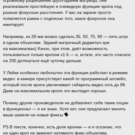
огромному разрешению фулл-фрейм матрицы, они
реализовали простейшую и очевидную функцию кропа под
разные фокусные расстояния. У вас на экране просто
появляется рамка с подписью того, какое фокусное она
имитирует.
Например, из 28 мм можно сделать 35, 50, 75, 90 — пять штук
в одном объективе. Эдакий матричный диджитал-зум
на максималках) Кэнон, при этом, даёт возможность
пользоваться только кропом х1.6 — и, кстати, это часто спасало
на 200 дотянуться ещё чуточку дальше.
У Лейки особенно любопытно эта функция работает в режиме
видео: в камере присутствует какой-то программный апскейл,
который после кропа увеличивает габариты видео хоть до 8К.
Даже на максимальном кропе это выглядит хорошо.
Почему другие производители не добавляют себе такие опции
в функционал — я не знаю. Хотя нет, они предлагают менять
ваши шекели на новые фиксы 🗣
PS В тексте, конечно, есть доля иронии — и я осознаю, что
ни один кроп не заменит нативного фикс-объектива.