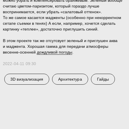
можно убрать и компенсировать оранжевым. Зеленый вообще
считаю цветом-паризитом, который гораздо лучше
воспринимается, если убрать «салатовый оттенок».
То же самое касается мадженты (особенно при некорректном
сетапе съемки в тенях) А если, например, хочется сделать
картинку «теплее», достаточно приглушить синий.
В этом проекте так же отсутсвует зеленый и приглушен аква
и маджента. Хорошая гамма для передачи атмосферы
весенне-осенней
дождливой погоды
.
2022-04-11 09:30
3D визуализация
Архитектура
Гайды