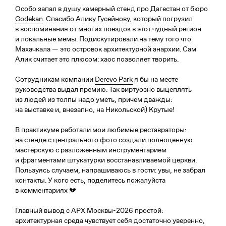
Особо запал в душу камерный стенд про Дагестан от бюро
Godekan
. Спасибо Алику Гусейнову, который погрузил
в воспоминания от многих поездок в этот чудный регион
и локальные мемы. Подискутировали на тему того что
Махачкала — это островок архитектурной анархии. Сам
Алик считает это плюсом: хаос позволяет творить.
Сотрудникам компании
Derevo Park
я бы на месте
руководства выдал премию. Так виртуозно выцеплять
из людей из толпы надо уметь, причем дважды:
на выставке и, внезапно, на Никольской) Крутые!
В практикуме работали мои любимые реставраторы:
на стенде с центрального фото создали полноценную
мастерскую с разложенным инструментарием
и фрагментами штукатурки восстанавливаемой церкви.
Пользуясь случаем, напрашиваюсь в гости: увы, не забрал
контакты. У кого есть, поделитесь пожалуйста
En
в комментариях 💔
Главный вывод c АРХ Москвы-2026 простой:
Телеграм
Студия
архитектурная среда чувствует себя достаточно уверенно,