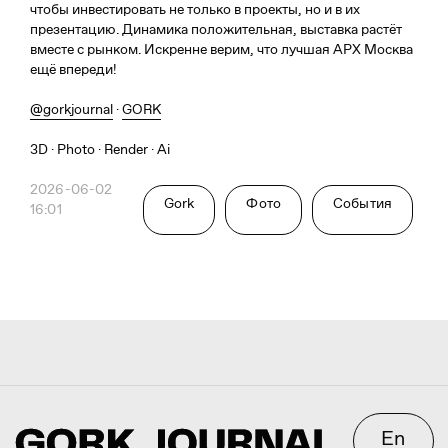
чтобы инвестировать не только в проекты, но и в их
презентацию. Динамика положительная, выставка растёт
вместе с рынком. Искренне верим, что лучшая АРХ Москва
ещё впереди!
3D@GORK.ME
+7 925 243 0794
@gorkjournal
·
GORK
3D · Photo · Render · Ai
Конфиденциальность
2026-06-02
Gork
Фото
События
16:01
Реклама
© 2025 GORK